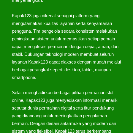
menyenangkan.
Kapak123 juga dikenal sebagai platform yang
mengutamakan kualitas layanan serta kenyamanan
pengguna. Tim pengelola secara konsisten melakukan
peningkatan sistem untuk memastikan setiap pemain
dapat mengakses permainan dengan cepat, aman, dan
stabil. Dukungan teknologi modern membuat seluruh
layanan Kapak123 dapat diakses dengan mudah melalui
berbagai perangkat seperti desktop, tablet, maupun
smartphone.
Selain menghadirkan berbagai pilihan permainan slot
online, Kapak123 juga menyediakan informasi menarik
seputar dunia permainan digital serta fitur pendukung
yang dirancang untuk meningkatkan pengalaman
bermain. Dengan desain antarmuka yang modern dan
sistem yang fleksibel, Kapak123 terus berkembang