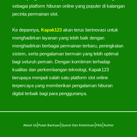
sebagai platform hiburan online yang populer di kalangan
pecinta permainan slot.
Ke depannya,
Kapak123
akan terus berinovasi untuk
menghadirkan layanan yang lebih baik dengan
menghadirkan berbagai permainan terbaru, peningkatan
sistem, serta pengalaman bermain yang lebih optimal
bagi seluruh pemain. Dengan komitmen terhadap
kualitas dan perkembangan teknologi, Kapak123
berupaya menjadi salah satu platform slot online
terpercaya yang memberikan pengalaman hiburan
digital terbaik bagi para penggunanya.
|
|
|
|
About Us
Pusat Bantuan
Syarat Dan Ketentuan
FAQ
Author