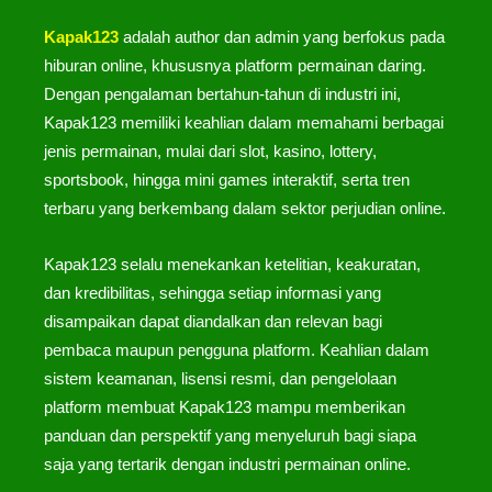
Kapak123
adalah author dan admin yang berfokus pada
hiburan online, khususnya platform permainan daring.
Dengan pengalaman bertahun-tahun di industri ini,
Kapak123 memiliki keahlian dalam memahami berbagai
jenis permainan, mulai dari slot, kasino, lottery,
sportsbook, hingga mini games interaktif, serta tren
terbaru yang berkembang dalam sektor perjudian online.
Kapak123 selalu menekankan ketelitian, keakuratan,
dan kredibilitas, sehingga setiap informasi yang
disampaikan dapat diandalkan dan relevan bagi
pembaca maupun pengguna platform. Keahlian dalam
sistem keamanan, lisensi resmi, dan pengelolaan
platform membuat Kapak123 mampu memberikan
panduan dan perspektif yang menyeluruh bagi siapa
saja yang tertarik dengan industri permainan online.